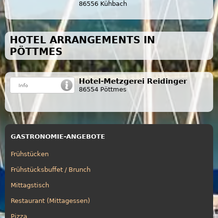
86556 Kühbach
HOTEL ARRANGEMENTS IN
PÖTTMES
Hotel-Metzgerei Reidinger
86554 Pöttmes
GASTRONOMIE-ANGEBOTE
Frühstücken
Frühstücksbuffet / Brunch
Mittagstisch
Restaurant (Mittagessen)
Pizza