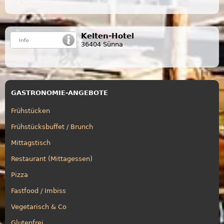
Kelten-Hotel
36404 Sünna
GASTRONOMIE-ANGEBOTE
Frühstücken
Frühstücksbuffet / Brunch
Mittagstisch
Restaurant (Mittagessen)
Pizza
Fastfood / Imbiss
Vegetarisch & Co
Glutenfrei