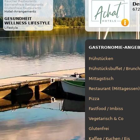
Raucher Restaurants
De
Barrierefreie Restaurants
Glutenfreie Restaurants
672
Hotel-Arrangements
GESUNDHEIT
WELLNESS LIFESTYLE
Lifestyle
GASTRONOMIE-ANGE
Frühstücken
Frühstücksbuffet / Brunch
Mittagstisch
Restaurant (Mittagessen)
Pizza
Fastfood / Imbiss
Vegetarisch & Co
Glutenfrei
Kaffee / Kuchen / Eis