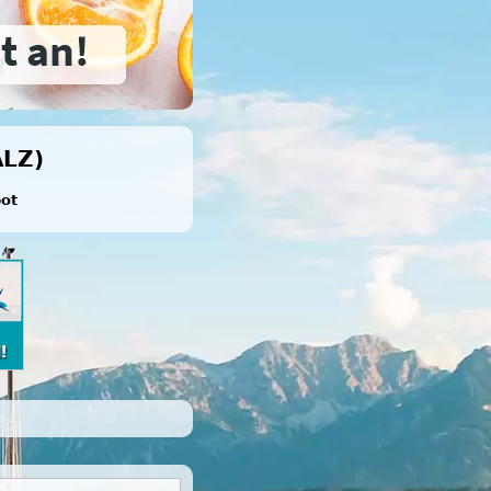
LZ)
bot