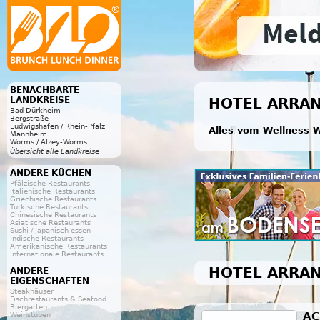
BENACHBARTE
LANDKREISE
HOTEL ARRAN
Bad Dürkheim
Bergstraße
Ludwigshafen / Rhein-Pfalz
Alles vom Wellness W
Mannheim
Worms / Alzey-Worms
Übersicht alle Landkreise
ANDERE KÜCHEN
Pfälzische Restaurants
Italienische Restaurants
Griechische Restaurants
Türkische Restaurants
Chinesische Restaurants
Asiatische Restaurants
Sushi / Japanisch essen
Indische Restaurants
Amerikanische Restaurants
Internationale Restaurants
HOTEL ARRAN
ANDERE
EIGENSCHAFTEN
Steakhäuser
Fischrestaurants & Seafood
Biergarten
AC
Weinstuben