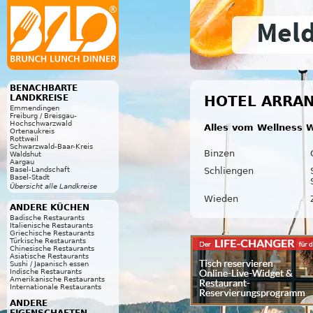
BENACHBARTE
LANDKREISE
HOTEL ARRAN
Emmendingen
Freiburg / Breisgau-
Hochschwarzwald
Alles vom Wellness W
Ortenaukreis
Rottweil
Schwarzwald-Baar-Kreis
Binzen
Waldshut
Aargau
Schliengen
Basel-Landschaft
Basel-Stadt
Übersicht alle Landkreise
Wieden
ANDERE KÜCHEN
Badische Restaurants
Italienische Restaurants
Griechische Restaurants
Türkische Restaurants
Chinesische Restaurants
Asiatische Restaurants
Sushi / Japanisch essen
Indische Restaurants
Amerikanische Restaurants
Internationale Restaurants
ANDERE