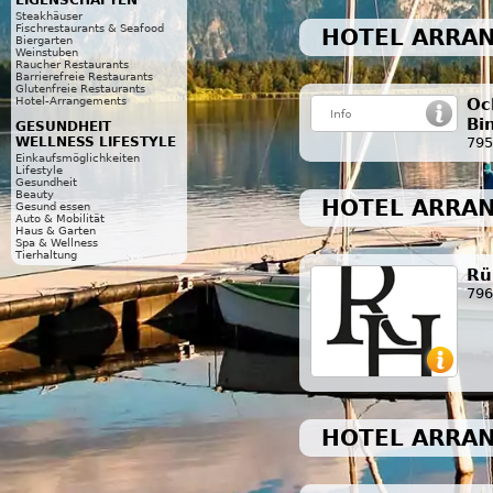
EIGENSCHAFTEN
Steakhäuser
Fischrestaurants & Seafood
HOTEL ARRAN
Biergarten
Weinstuben
Raucher Restaurants
Barrierefreie Restaurants
Glutenfreie Restaurants
Oc
Hotel-Arrangements
Bi
GESUNDHEIT
795
WELLNESS LIFESTYLE
Einkaufsmöglichkeiten
Lifestyle
Gesundheit
Beauty
HOTEL ARRA
Gesund essen
Auto & Mobilität
Haus & Garten
Spa & Wellness
Tierhaltung
Rü
796
HOTEL ARRA