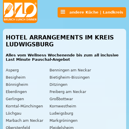
andere Küche | Landkreis
HOTEL ARRANGEMENTS IM KREIS
LUDWIGSBURG
Alles vom Wellness Wochenende bis zum all inclusive
Last Minute Pauschal-Angebot
Asperg
Benningen am Neckar
Besigheim
Bietigheim-Bissingen
Bönnigheim
Ditzingen
Eberdingen
Freiberg am Neckar
Gerlingen
Großbottwar
Korntal-Münchingen
Kornwestheim
Löchgau
Ludwigsburg
Marbach am Neckar
Markgröningen
Oberstenfeld
Pleidelsheim