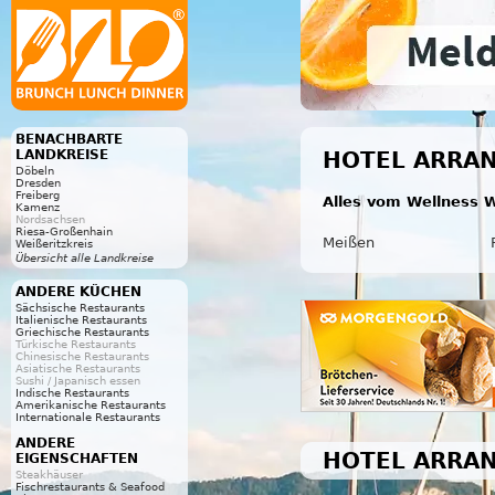
BENACHBARTE
LANDKREISE
HOTEL ARRAN
Döbeln
Dresden
Freiberg
Alles vom Wellness W
Kamenz
Nordsachsen
Riesa-Großenhain
Meißen
Weißeritzkreis
Übersicht alle Landkreise
ANDERE KÜCHEN
Sächsische Restaurants
Italienische Restaurants
Griechische Restaurants
Türkische Restaurants
Chinesische Restaurants
Asiatische Restaurants
Sushi / Japanisch essen
Indische Restaurants
Amerikanische Restaurants
Internationale Restaurants
ANDERE
HOTEL ARRAN
EIGENSCHAFTEN
Steakhäuser
Fischrestaurants & Seafood