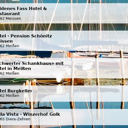
ldenes Fass Hotel &
staurant
62 Meissen
tel - Pension Schönitz
issen
62 Meißen
chwerter Schankhaus» mit
tel in Meißen
62 Meißen
tel Burgkeller
62 Meißen
lla Vista - Winzerhof Golk
65 Diera-Zehren