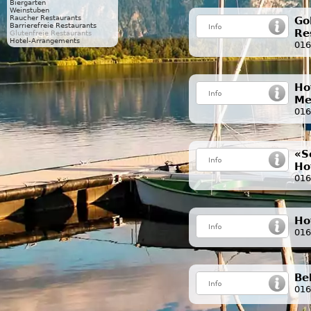
Biergarten
Weinstuben
Raucher Restaurants
Go
Barrierefreie Restaurants
Re
Glutenfreie Restaurants
Hotel-Arrangements
016
Ho
Me
016
«S
Ho
016
Ho
016
Be
016