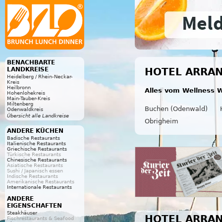
BENACHBARTE
LANDKREISE
HOTEL ARRA
Heidelberg / Rhein-Neckar-
Kreis
Heilbronn
Alles vom Wellness W
Hohenlohekreis
Main-Tauber-Kreis
Miltenberg
Buchen (Odenwald)
Odenwaldkreis
Übersicht alle Landkreise
Obrigheim
ANDERE KÜCHEN
Badische Restaurants
Italienische Restaurants
Griechische Restaurants
Türkische Restaurants
Chinesische Restaurants
Asiatische Restaurants
Sushi / Japanisch essen
Indische Restaurants
Amerikanische Restaurants
Internationale Restaurants
ANDERE
EIGENSCHAFTEN
Steakhäuser
HOTEL ARRA
Fischrestaurants & Seafood