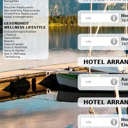
Biergarten
Weinstuben
Raucher Restaurants
Barrierefreie Restaurants
Glutenfreie Restaurants
Ho
Hotel-Arrangements
747
GESUNDHEIT
WELLNESS LIFESTYLE
Einkaufsmöglichkeiten
Lifestyle
Gesundheit
Ho
Beauty
747
Gesund essen
Auto & Mobilität
Haus & Garten
Spa & Wellness
Tierhaltung
HOTEL ARRAN
Am
748
HOTEL ARRA
Ho
Ei