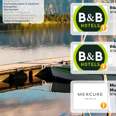
Steakhäuser
Fischrestaurants & Seafood
Biergarten
B&
Weinstuben
974
Raucher Restaurants
Barrierefreie Restaurants
Glutenfreie Restaurants
Hotel-Arrangements
B&
974
Me
Ma
974