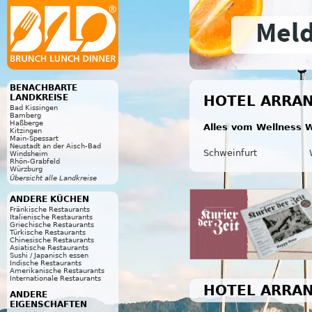
BENACHBARTE
LANDKREISE
HOTEL ARRAN
Bad Kissingen
Bamberg
Haßberge
Alles vom Wellness W
Kitzingen
Main-Spessart
Neustadt an der Aisch-Bad
Schweinfurt
Windsheim
Rhön-Grabfeld
Würzburg
Übersicht alle Landkreise
ANDERE KÜCHEN
Fränkische Restaurants
Italienische Restaurants
Griechische Restaurants
Türkische Restaurants
Chinesische Restaurants
Asiatische Restaurants
Sushi / Japanisch essen
Indische Restaurants
Amerikanische Restaurants
Internationale Restaurants
HOTEL ARRA
ANDERE
EIGENSCHAFTEN