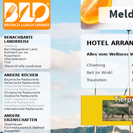
BENACHBARTE
LANDKREISE
HOTEL ARRAN
Altötting
Berchtesgadener Land
Mühldorf am Inn
Alles vom Wellness W
Rosenheim
Oberösterreich
Tirol
Chieming
Übersicht alle Landkreise
Reit im Winkl
ANDERE KÜCHEN
Traunstein
Bayerische Restaurants
Italienische Restaurants
Griechische Restaurants
Türkische Restaurants
Chinesische Restaurants
Asiatische Restaurants
Sushi / Japanisch essen
Indische Restaurants
Amerikanische Restaurants
Internationale Restaurants
ANDERE
EIGENSCHAFTEN
Steakhäuser
Fischrestaurants & Seafood
Biergarten