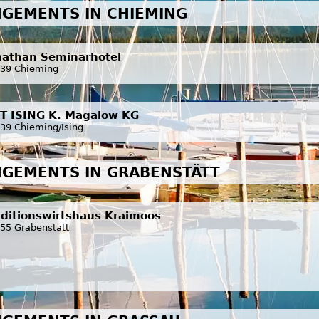
GEMENTS IN CHIEMING
nathan Seminarhotel
39 Chieming
T ISING K. Magalow KG
39 Chieming/Ising
GEMENTS IN GRABENSTÄTT
aditionswirtshaus Kraimoos
55 Grabenstätt