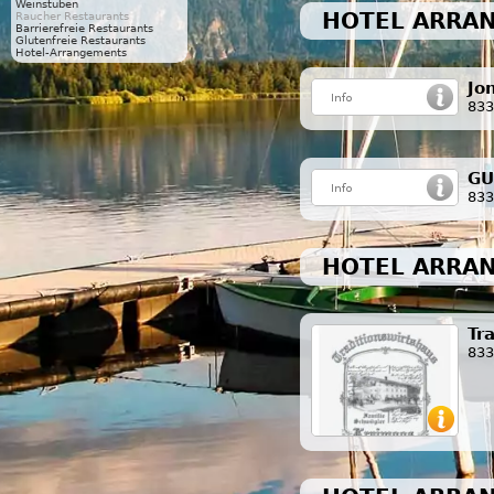
Weinstuben
HOTEL ARRAN
Raucher Restaurants
Barrierefreie Restaurants
Glutenfreie Restaurants
Hotel-Arrangements
Jo
833
GU
833
HOTEL ARRAN
Tr
833