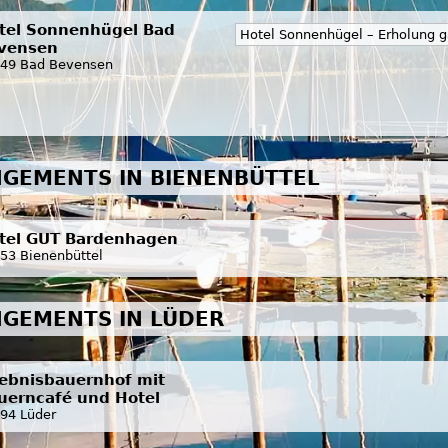
tel Sonnenhügel Bad
Hotel Sonnenhügel – Erholung g
vensen
49 Bad Bevensen
GEMENTS IN BIENENBÜTTEL
tel GUT Bardenhagen
53 Bienenbüttel
GEMENTS IN LÜDER
lebnisbauernhof mit
uerncafé und Hotel
94 Lüder