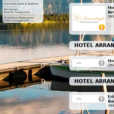
Steakhäuser
Fischrestaurants & Seafood
Biergarten
Ho
Weinstuben
Be
Raucher Restaurants
Barrierefreie Restaurants
295
Glutenfreie Restaurants
Hotel-Arrangements
HOTEL ARRAN
Ho
295
HOTEL ARRAN
Er
Ba
293