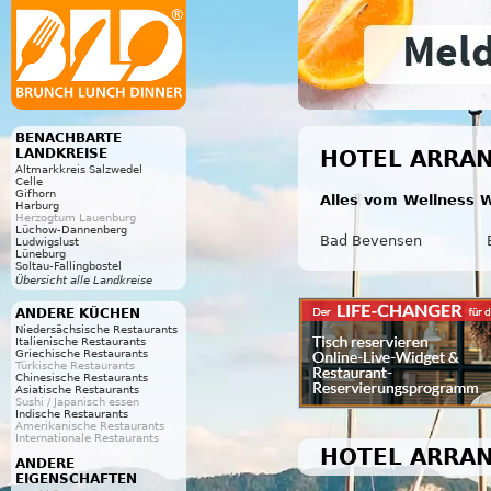
BENACHBARTE
LANDKREISE
HOTEL ARRAN
Altmarkkreis Salzwedel
Celle
Gifhorn
Alles vom Wellness W
Harburg
Herzogtum Lauenburg
Lüchow-Dannenberg
Bad Bevensen
Ludwigslust
Lüneburg
Soltau-Fallingbostel
Übersicht alle Landkreise
ANDERE KÜCHEN
Niedersächsische Restaurants
Italienische Restaurants
Griechische Restaurants
Türkische Restaurants
Chinesische Restaurants
Asiatische Restaurants
Sushi / Japanisch essen
Indische Restaurants
Amerikanische Restaurants
Internationale Restaurants
HOTEL ARRAN
ANDERE
EIGENSCHAFTEN