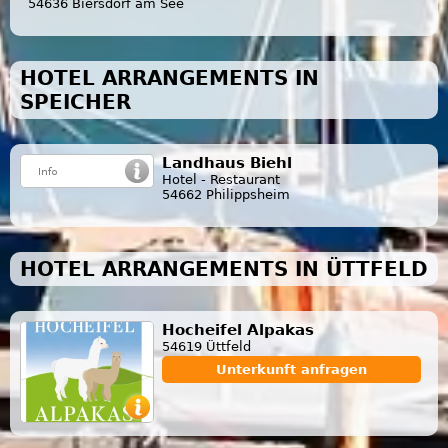
54636 Biersdorf am See
HOTEL ARRANGEMENTS IN
SPEICHER
Landhaus Biehl
Hotel - Restaurant
54662 Philippsheim
HOTEL ARRANGEMENTS IN ÜTTFELD
Hocheifel Alpakas
54619 Üttfeld
Unterkunft anfragen