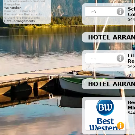
Fischrestaurants & Seafood
Biergarten
Weinstuben
Sc
Raucher Restaurants
Co
Barrierefreie Restaurants
Glutenfreie Restaurants
544
Hotel-Arrangements
HOTEL ARRAN
Li
Re
545
HOTEL ARRA
Be
Mi
544