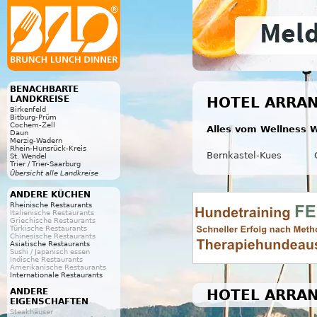
BENACHBARTE
LANDKREISE
HOTEL ARRAN
Birkenfeld
Bitburg-Prüm
Cochem-Zell
Alles vom Wellness W
Daun
Merzig-Wadern
Rhein-Hunsrück-Kreis
Bernkastel-Kues
St. Wendel
Trier / Trier-Saarburg
Übersicht alle Landkreise
ANDERE KÜCHEN
Rheinische Restaurants
Italienische Restaurants
Griechische Restaurants
Türkische Restaurants
Chinesische Restaurants
Asiatische Restaurants
Sushi / Japanisch essen
Indische Restaurants
Amerikanische Restaurants
Internationale Restaurants
HOTEL ARRAN
ANDERE
EIGENSCHAFTEN
Steakhäuser