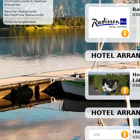
Fischrestaurants & Seafood
Biergarten
Weinstuben
Ra
Raucher Restaurants
030
Barrierefreie Restaurants
Glutenfreie Restaurants
Hotel-Arrangements
HOTEL ARRAN
Ho
Lö
030
HOTEL ARRA
Ho
031