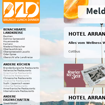
BENACHBARTE
LANDKREISE
HOTEL ARRAN
Bautzen
Dahme-Spreewald
Hoyerswerda
Alles vom Wellness W
Kamenz
Niederschlesischer
Oberlausitzkreis
Cottbus
Oberspreewald-Lausitz
Oder-Spree
Übersicht alle Landkreise
ANDERE KÜCHEN
Brandenburgische Restaurants
Italienische Restaurants
Griechische Restaurants
Türkische Restaurants
Chinesische Restaurants
Asiatische Restaurants
Sushi / Japanisch essen
Indische Restaurants
Amerikanische Restaurants
Internationale Restaurants
HOTEL ARRAN
ANDERE
EIGENSCHAFTEN
Steakhäuser