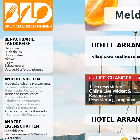
BENACHBARTE
LANDKREISE
HOTEL ARRA
Hannover
Hildesheim
Holzminden
Alles vom Wellness W
Höxter
Lippe
Schaumburg
Übersicht alle Landkreise
ANDERE KÜCHEN
Niedersächsische Restaurants
Italienische Restaurants
Griechische Restaurants
Türkische Restaurants
Chinesische Restaurants
Asiatische Restaurants
Sushi / Japanisch essen
Indische Restaurants
Amerikanische Restaurants
Internationale Restaurants
HOTEL ARRA
ANDERE
EIGENSCHAFTEN
Steakhäuser
Fischrestaurants & Seafood
St
Biergarten