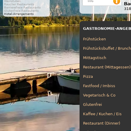
Weinstuben
Ba
Raucher Restaurants
Barrierefreie Restaurants
318
Glutenfreie Restaurants
Hotel-Arrangements
GASTRONOMIE-ANGE
Frühstücken
Frühstücksbuffet / Brunch
Mittagstisch
Restaurant (Mittagessen)
Pizza
Fastfood / Imbiss
Vegetarisch & Co
Glutenfrei
Kaffee / Kuchen / Eis
Restaurant (Dinner)