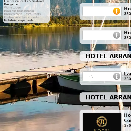
Fischrestaurants & Seafood
Biergarten
Weinstuben
Ho
Raucher Restaurants
330
Barrierefreie Restaurants
Glutenfreie Restaurants
Hotel-Arrangements
Ho
330
HOTEL ARRAN
La
330
HOTEL ARRAN
Ho
Co
376