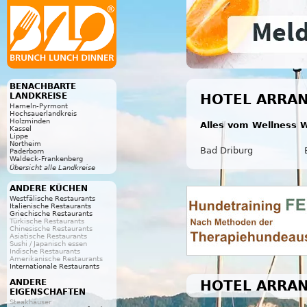
BENACHBARTE
LANDKREISE
HOTEL ARRAN
Hameln-Pyrmont
Hochsauerlandkreis
Holzminden
Alles vom Wellness W
Kassel
Lippe
Northeim
Bad Driburg
Paderborn
Waldeck-Frankenberg
Übersicht alle Landkreise
ANDERE KÜCHEN
Westfälische Restaurants
Italienische Restaurants
Griechische Restaurants
Türkische Restaurants
Chinesische Restaurants
Asiatische Restaurants
Sushi / Japanisch essen
Indische Restaurants
Amerikanische Restaurants
Internationale Restaurants
HOTEL ARRAN
ANDERE
EIGENSCHAFTEN
Steakhäuser