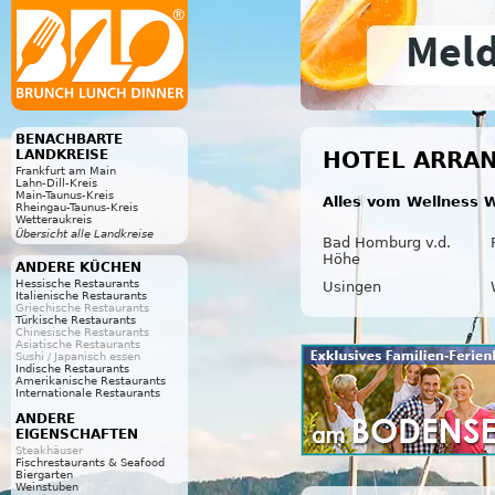
BENACHBARTE
LANDKREISE
HOTEL ARRA
Frankfurt am Main
Lahn-Dill-Kreis
Main-Taunus-Kreis
Alles vom Wellness W
Rheingau-Taunus-Kreis
Wetteraukreis
Übersicht alle Landkreise
Bad Homburg v.d.
Höhe
ANDERE KÜCHEN
Hessische Restaurants
Usingen
Italienische Restaurants
Griechische Restaurants
Türkische Restaurants
Chinesische Restaurants
Asiatische Restaurants
Sushi / Japanisch essen
Indische Restaurants
Amerikanische Restaurants
Internationale Restaurants
ANDERE
EIGENSCHAFTEN
Steakhäuser
Fischrestaurants & Seafood
Biergarten
Weinstuben