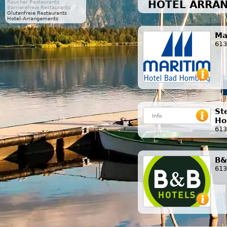
HOTEL ARRAN
Raucher Restaurants
Barrierefreie Restaurants
Glutenfreie Restaurants
Hotel-Arrangements
Ma
613
St
Ho
613
B&
613