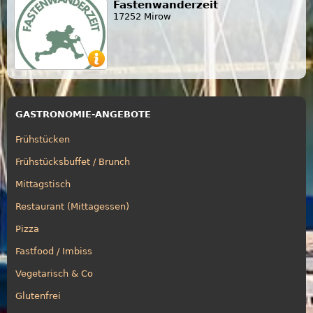
Fastenwanderzeit
17252 Mirow
GASTRONOMIE-ANGEBOTE
Frühstücken
Frühstücksbuffet / Brunch
Mittagstisch
Restaurant (Mittagessen)
Pizza
Fastfood / Imbiss
Vegetarisch & Co
Glutenfrei