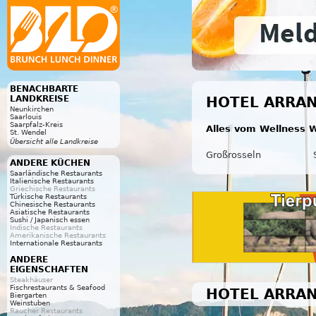
BENACHBARTE
LANDKREISE
HOTEL ARRAN
Neunkirchen
Saarlouis
Saarpfalz-Kreis
Alles vom Wellness W
St. Wendel
Übersicht alle Landkreise
Großrosseln
ANDERE KÜCHEN
Saarländische Restaurants
Italienische Restaurants
Griechische Restaurants
Türkische Restaurants
Chinesische Restaurants
Asiatische Restaurants
Sushi / Japanisch essen
Indische Restaurants
Amerikanische Restaurants
Internationale Restaurants
ANDERE
EIGENSCHAFTEN
Steakhäuser
Fischrestaurants & Seafood
HOTEL ARRAN
Biergarten
Weinstuben
Raucher Restaurants