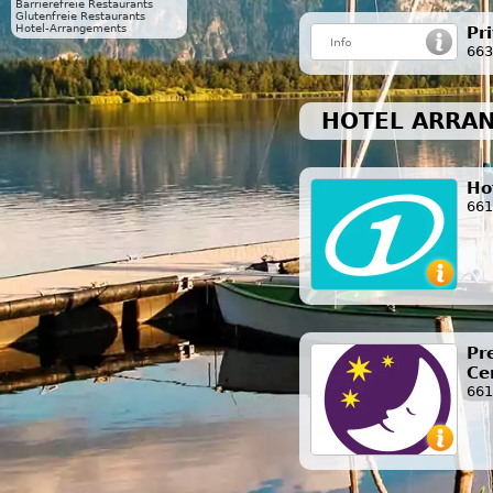
Barrierefreie Restaurants
Glutenfreie Restaurants
Hotel-Arrangements
Pr
663
HOTEL ARRA
Ho
661
Pr
Ce
661