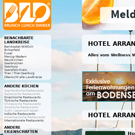
BENACHBARTE
LANDKREISE
HOTEL ARRAN
Bernkastel-Wittlich
Birkenfeld
Kusel
Alles vom Wellness W
Merzig-Wadern
Neunkirchen
Saarbrücken
Saarlouis
Saarpfalz-Kreis
Trier / Trier-Saarburg
Übersicht alle Landkreise
ANDERE KÜCHEN
Saarländische Restaurants
Italienische Restaurants
Griechische Restaurants
Türkische Restaurants
Chinesische Restaurants
Asiatische Restaurants
Sushi / Japanisch essen
HOTEL ARRAN
Indische Restaurants
Amerikanische Restaurants
Internationale Restaurants
ANDERE
EIGENSCHAFTEN
Ho