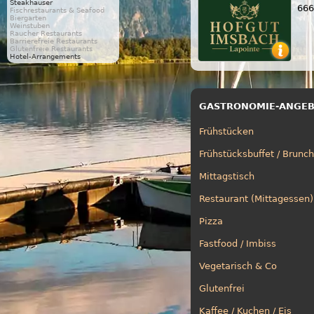
Steakhäuser
666
Fischrestaurants & Seafood
Biergarten
Weinstuben
Raucher Restaurants
Barrierefreie Restaurants
Glutenfreie Restaurants
Hotel-Arrangements
GASTRONOMIE-ANGE
Frühstücken
Frühstücksbuffet / Brunch
Mittagstisch
Restaurant (Mittagessen)
Pizza
Fastfood / Imbiss
Vegetarisch & Co
Glutenfrei
Kaffee / Kuchen / Eis