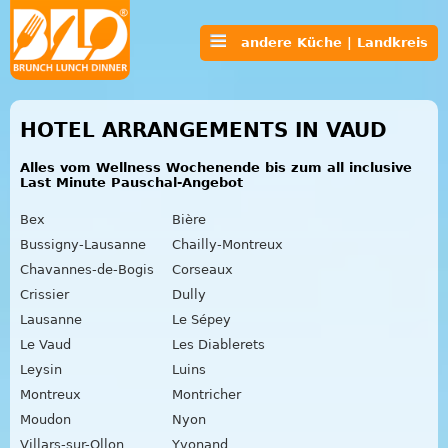
andere Küche | Landkreis
HOTEL ARRANGEMENTS IN VAUD
Alles vom Wellness Wochenende bis zum all inclusive
Last Minute Pauschal-Angebot
Bex
Bière
Bussigny-Lausanne
Chailly-Montreux
Chavannes-de-Bogis
Corseaux
Crissier
Dully
Lausanne
Le Sépey
Le Vaud
Les Diablerets
Leysin
Luins
Montreux
Montricher
Moudon
Nyon
Villars-sur-Ollon
Yvonand