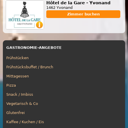
Hôtel de la Gare - Yvonand
1462 Yvonand
Zimmer buchen
GASTRONOMIE-ANGEBOTE
Frühstücken
Frühstücksbuffet / Brunch
Mittagessen
Pizza
Snack / Imbiss
Vegetarisch & Co
Glutenfrei
Kaffee / Kuchen / Eis