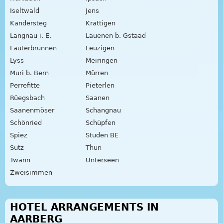
Iseltwald
Jens
Kandersteg
Krattigen
Langnau i. E.
Lauenen b. Gstaad
Lauterbrunnen
Leuzigen
Lyss
Meiringen
Muri b. Bern
Mürren
Perrefitte
Pieterlen
Rüegsbach
Saanen
Saanenmöser
Schangnau
Schönried
Schüpfen
Spiez
Studen BE
Sutz
Thun
Twann
Unterseen
Zweisimmen
HOTEL ARRANGEMENTS IN
AARBERG