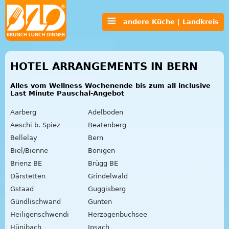
andere Küche | Landkreis
HOTEL ARRANGEMENTS IN BERN
Alles vom Wellness Wochenende bis zum all inclusive
Last Minute Pauschal-Angebot
Aarberg
Adelboden
Aeschi b. Spiez
Beatenberg
Bellelay
Bern
Biel/Bienne
Bönigen
Brienz BE
Brügg BE
Därstetten
Grindelwald
Gstaad
Guggisberg
Gündlischwand
Gunten
Heiligenschwendi
Herzogenbuchsee
Hünibach
Ipsach