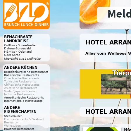
BENACHBARTE
LANDKREISE
HOTEL ARRAN
Cottbus / Spree-Neiße
Dahme-Spreewald
Märkisch-Oderland
Alles vom Wellness W
Oder-Spree
Übersicht alle Landkreise
ANDERE KÜCHEN
Brandenburgische Restaurants
Italienische Restaurants
Griechische Restaurants
Türkische Restaurants
Chinesische Restaurants
Asiatische Restaurants
Sushi / Japanisch essen
Indische Restaurants
Amerikanische Restaurants
Internationale Restaurants
ANDERE
HOTEL ARRAN
EIGENSCHAFTEN
Steakhäuser
Fischrestaurants & Seafood
Biergarten
Weinstuben
B&
Raucher Restaurants