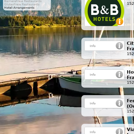
Barrierefreie Restaurants
152
Glutenfreie Restaurants
Hotel-Arrangements
Ci
Fr
152
Ho
Fr
152
Fe
(O
152
Vi