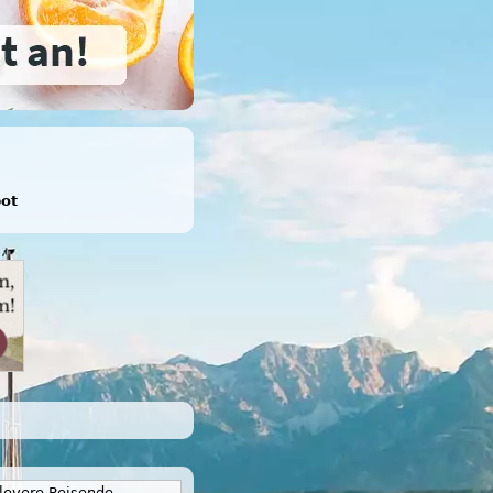
)
bot
levere Reisende