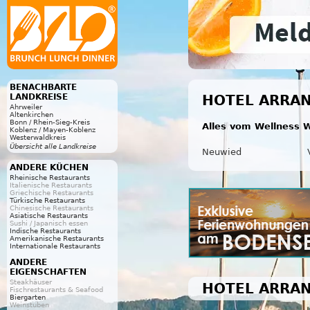
BENACHBARTE
LANDKREISE
HOTEL ARRAN
Ahrweiler
Altenkirchen
Bonn / Rhein-Sieg-Kreis
Alles vom Wellness W
Koblenz / Mayen-Koblenz
Westerwaldkreis
Übersicht alle Landkreise
Neuwied
ANDERE KÜCHEN
Rheinische Restaurants
Italienische Restaurants
Griechische Restaurants
Türkische Restaurants
Chinesische Restaurants
Asiatische Restaurants
Sushi / Japanisch essen
Indische Restaurants
Amerikanische Restaurants
Internationale Restaurants
ANDERE
EIGENSCHAFTEN
Steakhäuser
HOTEL ARRA
Fischrestaurants & Seafood
Biergarten
Weinstuben