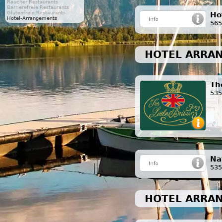
Raucher Restaurants
Barrierefreie Restaurants
Glutenfreie Restaurants
Ho
Hotel-Arrangements
565
HOTEL ARRAN
The
535
Na
535
HOTEL ARRA