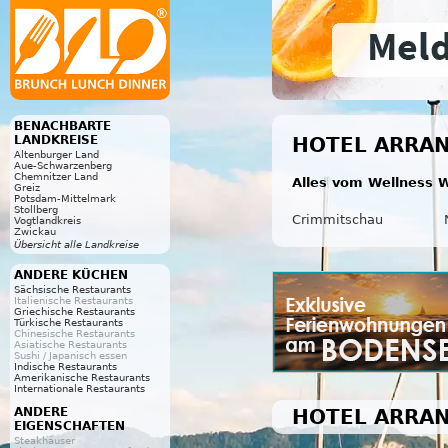
BENACHBARTE
LANDKREISE
HOTEL ARRAN
Altenburger Land
Aue-Schwarzenberg
Chemnitzer Land
Alles vom Wellness W
Greiz
Potsdam-Mittelmark
Stollberg
Crimmitschau
Vogtlandkreis
Zwickau
Übersicht alle Landkreise
ANDERE KÜCHEN
Sächsische Restaurants
Italienische Restaurants
Griechische Restaurants
Türkische Restaurants
Chinesische Restaurants
Asiatische Restaurants
Sushi / Japanisch essen
Indische Restaurants
Amerikanische Restaurants
Internationale Restaurants
HOTEL ARRAN
ANDERE
EIGENSCHAFTEN
Steakhäuser