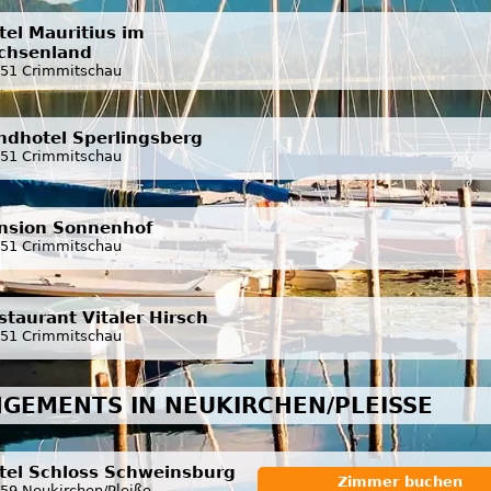
tel Mauritius im
chsenland
51 Crimmitschau
ndhotel Sperlingsberg
51 Crimmitschau
nsion Sonnenhof
51 Crimmitschau
staurant Vitaler Hirsch
51 Crimmitschau
GEMENTS IN NEUKIRCHEN/PLEISSE
tel Schloss Schweinsburg
Zimmer buchen
59 Neukirchen/Pleiße