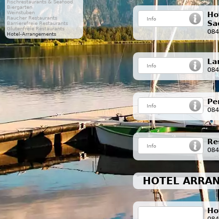
Fischrestaurants & Seafood
Biergarten
Weinstuben
Ho
Raucher Restaurants
Sa
Barrierefreie Restaurants
Glutenfreie Restaurants
084
Hotel-Arrangements
La
084
Pe
084
Re
084
HOTEL ARRAN
Ho
084