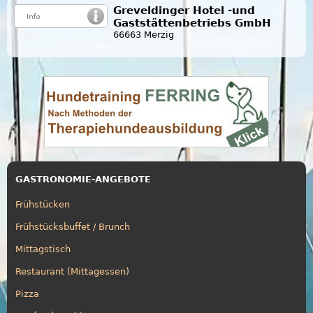
Greveldinger Hotel -und
Gaststättenbetriebs GmbH
66663 Merzig
GASTRONOMIE-ANGEBOTE
Frühstücken
Frühstücksbuffet / Brunch
Mittagstisch
Restaurant (Mittagessen)
Pizza