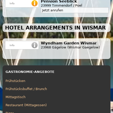
Pension Seeblick
23999 Timmendorf / Poel
Jetzt anrufen
HOTEL ARRANGEMENTS IN WISMAR
Wyndham Garden Wismar
23968 Gägelow (Wismar Gaegelow)
GASTRONOMIE-ANGEBOTE
Frühstücken
Frühstücksbuffet / Brunch
Mittagstisch
Restaurant (Mittagessen)